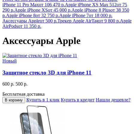
iPhone 11 Pro Max
от 106 470 р.
Apple iPhone XS Max 512
от 75
290 р.
Apple iPhone XS
от 45 000 р.
Apple iPhone 8 Plus
от 38 350
р.
Apple iPhone 8
от 32 750 р.
Apple iPhone 7
от 18 000 р.
Аксессуары Apple
от 500 р.
Трекер Apple AirTag
от 9 800 р.
Apple
AirPods
от 11 350 р.
Аксессуары Apple
Новый
Защитное стекло 3D для iPhone 11
600 р.
500 р.
Бесплатная доставка
Купить в 1 клик
Купить в кредит
Нашли дешевле?
В корзину