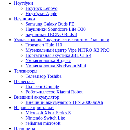
Ноутбуки
Ноутбук Lenovo
Ноутбуки Apple
Наушники
Samsung Galaxy Buds FE
Наушники Soundcore Life Q30
наушники TECNO Buds 3
Умная колонка/ акустические системы/ колонки
Tronsmart Halo 110
Музыкальный центр Vipe NITRO X3 PRO
Портативная акустика JBL Clip 4
Умная колонка Яндекс
Умная колонка SberBoom Mini
Телевизоры
Телевизор Toshiba
Пылесосы
Пылесос Gorenje
Робот-пылесос Xiaomi Robot
Внешний аккумулятор
Внешний аккумулятор TFN 20000mAh
Игровые приставки
Microsoft Xbox Series S
Nintendo Switch Lite
геймпад microsoft
Планшеты