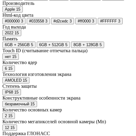
Производитель
Apple
15
Html-код цвета
#000000
3
#033558
3
#d2cedc
3
#ff0000
3
#FFFFFF
3
Год выхода
2022
15
Память
6GB + 256GB
5
6GB + 512GB
5
8GB + 128GB
5
Touch ID (считывание отпечатка пальца)
нет
15
Количество ядер
6
15
Технология изготовления экрана
AMOLED
15
Степень защиты
IP68
15
Конструктивные особенности экрана
безрамочный
15
Количество основных камер
2
15
Количество мегапикселей основной камеры (Мп)
12
15
Поддержка ГЛОНАСС