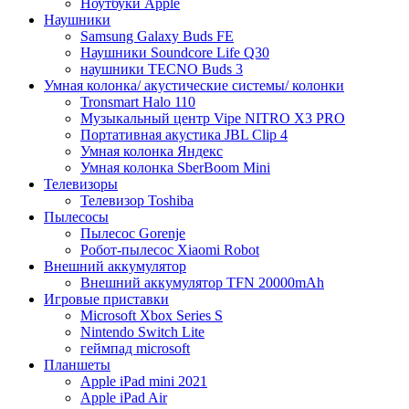
Ноутбуки Apple
Наушники
Samsung Galaxy Buds FE
Наушники Soundcore Life Q30
наушники TECNO Buds 3
Умная колонка/ акустические системы/ колонки
Tronsmart Halo 110
Музыкальный центр Vipe NITRO X3 PRO
Портативная акустика JBL Clip 4
Умная колонка Яндекс
Умная колонка SberBoom Mini
Телевизоры
Телевизор Toshiba
Пылесосы
Пылесос Gorenje
Робот-пылесос Xiaomi Robot
Внешний аккумулятор
Внешний аккумулятор TFN 20000mAh
Игровые приставки
Microsoft Xbox Series S
Nintendo Switch Lite
геймпад microsoft
Планшеты
Apple iPad mini 2021
Apple iPad Air