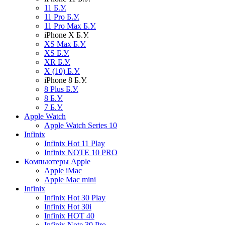
11 Б.У.
11 Pro Б.У.
11 Pro Max Б.У.
iPhone X Б.У.
XS Max Б.У.
XS Б.У.
XR Б.У.
X (10) Б.У.
iPhone 8 Б.У.
8 Plus Б.У.
8 Б.У.
7 Б.У.
Apple Watch
Apple Watch Series 10
Infinix
Infinix Hot 11 Play
Infinix NOTE 10 PRO
Компьютеры Apple
Apple iMac
Apple Mac mini
Infinix
Infinix Hot 30 Play
Infinix Hot 30i
Infinix HOT 40
Infinix Note 30 Pro