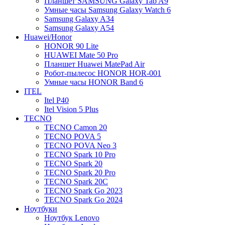
Планшет SAMSUNG Galaxy Tab A9
Умные часы Samsung Galaxy Watch 6
Samsung Galaxy A34
Samsung Galaxy A54
Huawei/Honor
HONOR 90 Lite
HUAWEI Mate 50 Pro
Планшет Huawei MatePad Air
Робот-пылесос HONOR HOR-001
Умные часы HONOR Band 6
ITEL
Itel P40
Itel Vision 5 Plus
TECNO
TECNO Camon 20
TECNO POVA 5
TECNO POVA Neo 3
TECNO Spark 10 Pro
TECNO Spark 20
TECNO Spark 20 Pro
TECNO Spark 20C
TECNO Spark Go 2023
TECNO Spark Go 2024
Ноутбуки
Ноутбук Lenovo