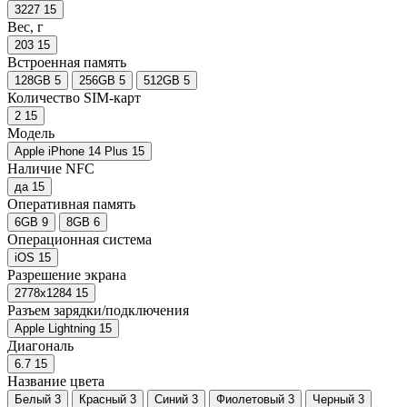
3227
15
Вес, г
203
15
Встроенная память
128GB
5
256GB
5
512GB
5
Количество SIM-карт
2
15
Модель
Apple iPhone 14 Plus
15
Наличие NFC
да
15
Оперативная память
6GB
9
8GB
6
Операционная система
iOS
15
Разрешение экрана
2778x1284
15
Разъем зарядки/подключения
Apple Lightning
15
Диагональ
6.7
15
Название цвета
Белый
3
Красный
3
Синий
3
Фиолетовый
3
Черный
3