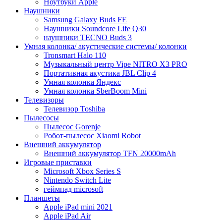
Ноутбуки Apple
Наушники
Samsung Galaxy Buds FE
Наушники Soundcore Life Q30
наушники TECNO Buds 3
Умная колонка/ акустические системы/ колонки
Tronsmart Halo 110
Музыкальный центр Vipe NITRO X3 PRO
Портативная акустика JBL Clip 4
Умная колонка Яндекс
Умная колонка SberBoom Mini
Телевизоры
Телевизор Toshiba
Пылесосы
Пылесос Gorenje
Робот-пылесос Xiaomi Robot
Внешний аккумулятор
Внешний аккумулятор TFN 20000mAh
Игровые приставки
Microsoft Xbox Series S
Nintendo Switch Lite
геймпад microsoft
Планшеты
Apple iPad mini 2021
Apple iPad Air