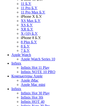
11 Б.У.
11 Pro Б.У.
11 Pro Max Б.У.
iPhone X Б.У.
XS Max Б.У.
XS Б.У.
XR Б.У.
X (10) Б.У.
iPhone 8 Б.У.
8 Plus Б.У.
8 Б.У.
7 Б.У.
Apple Watch
Apple Watch Series 10
Infinix
Infinix Hot 11 Play
Infinix NOTE 10 PRO
Компьютеры Apple
Apple iMac
Apple Mac mini
Infinix
Infinix Hot 30 Play
Infinix Hot 30i
Infinix HOT 40
Infinix Note 30 Pro