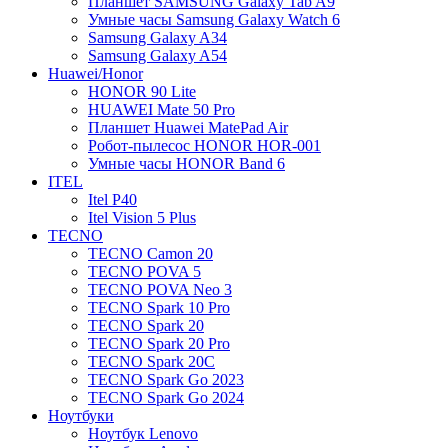
Планшет SAMSUNG Galaxy Tab A9
Умные часы Samsung Galaxy Watch 6
Samsung Galaxy A34
Samsung Galaxy A54
Huawei/Honor
HONOR 90 Lite
HUAWEI Mate 50 Pro
Планшет Huawei MatePad Air
Робот-пылесос HONOR HOR-001
Умные часы HONOR Band 6
ITEL
Itel P40
Itel Vision 5 Plus
TECNO
TECNO Camon 20
TECNO POVA 5
TECNO POVA Neo 3
TECNO Spark 10 Pro
TECNO Spark 20
TECNO Spark 20 Pro
TECNO Spark 20C
TECNO Spark Go 2023
TECNO Spark Go 2024
Ноутбуки
Ноутбук Lenovo