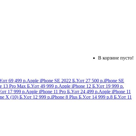
В корзине пусто!
У.
от 69 499 р.
Apple iPhone SE 2022 Б.У.
от 27 500 р.
iPhone SE
e 13 Pro Max Б.У.
от 49 999 р.
Apple iPhone 12 Б.У.
от 19 999 р.
.
от 17 999 р.
Apple iPhone 11 Pro Б.У.
от 24 499 р.
Apple iPhone 11
ne X (10) Б.У.
от 12 999 р.
iPhone 8 Plus Б.У.
от 14 999 р.
8 Б.У.
от 11