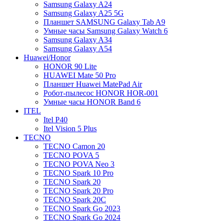
Samsung Galaxy A24
Samsung Galaxy A25 5G
Планшет SAMSUNG Galaxy Tab A9
Умные часы Samsung Galaxy Watch 6
Samsung Galaxy A34
Samsung Galaxy A54
Huawei/Honor
HONOR 90 Lite
HUAWEI Mate 50 Pro
Планшет Huawei MatePad Air
Робот-пылесос HONOR HOR-001
Умные часы HONOR Band 6
ITEL
Itel P40
Itel Vision 5 Plus
TECNO
TECNO Camon 20
TECNO POVA 5
TECNO POVA Neo 3
TECNO Spark 10 Pro
TECNO Spark 20
TECNO Spark 20 Pro
TECNO Spark 20C
TECNO Spark Go 2023
TECNO Spark Go 2024