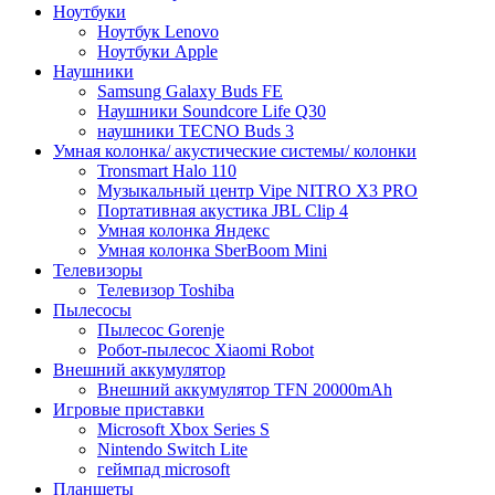
Ноутбуки
Ноутбук Lenovo
Ноутбуки Apple
Наушники
Samsung Galaxy Buds FE
Наушники Soundcore Life Q30
наушники TECNO Buds 3
Умная колонка/ акустические системы/ колонки
Tronsmart Halo 110
Музыкальный центр Vipe NITRO X3 PRO
Портативная акустика JBL Clip 4
Умная колонка Яндекс
Умная колонка SberBoom Mini
Телевизоры
Телевизор Toshiba
Пылесосы
Пылесос Gorenje
Робот-пылесос Xiaomi Robot
Внешний аккумулятор
Внешний аккумулятор TFN 20000mAh
Игровые приставки
Microsoft Xbox Series S
Nintendo Switch Lite
геймпад microsoft
Планшеты