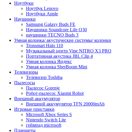
Ноутбуки
Ноутбук Lenovo
Ноутбуки Apple
Наушники
Samsung Galaxy Buds FE
Наушники Soundcore Life Q30
наушники TECNO Buds 3
Умная колонка/ акустические системы/ колонки
Tronsmart Halo 110
Музыкальный центр Vipe NITRO X3 PRO
Портативная акустика JBL Clip 4
Умная колонка Яндекс
Умная колонка SberBoom Mini
Телевизоры
Телевизор Toshiba
Пылесосы
Пылесос Gorenje
Робот-пылесос Xiaomi Robot
Внешний аккумулятор
Внешний аккумулятор TFN 20000mAh
Игровые приставки
Microsoft Xbox Series S
Nintendo Switch Lite
геймпад microsoft
Планшеты