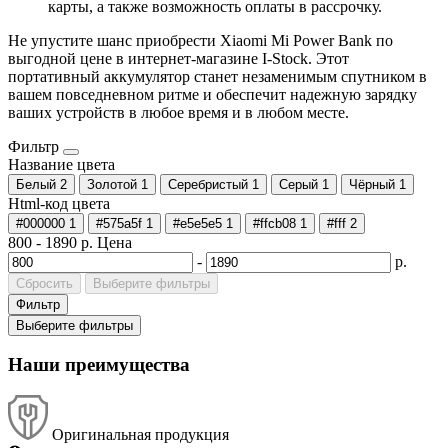
карты, а также возможность оплаты в рассрочку.
Не упустите шанс приобрести Xiaomi Mi Power Bank по
выгодной цене в интернет-магазине I-Stock. Этот
портативный аккумулятор станет незаменимым спутником в
вашем повседневном ритме и обеспечит надежную зарядку
ваших устройств в любое время и в любом месте.
Фильтр
Название цвета
Белый
2
Золотой
1
Серебристый
1
Серый
1
Чёрный
1
Html-код цвета
#000000
1
#575a5f
1
#e5e5e5
1
#ffcb08
1
#fff
2
800
-
1890
р.
Цена
-
р.
Сбросить
Выберите фильтры
Фильтр
Выберите фильтры
Наши преимущества
Оригинальная продукция