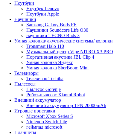
Ноутбуки
Ноутбук Lenovo
Ноутбуки Apple
Наушники
Samsung Galaxy Buds FE
Наушники Soundcore Life Q30
наушники TECNO Buds 3
Умная колонка/ акустические системы/ колонки
Tronsmart Halo 110
Музыкальный центр Vipe NITRO X3 PRO
Портативная акустика JBL Clip 4
Умная колонка Яндекс
Умная колонка SberBoom Mini
Телевизоры
Телевизор Toshiba
Пылесосы
Пылесос Gorenje
Робот-пылесос Xiaomi Robot
Внешний аккумулятор
Внешний аккумулятор TFN 20000mAh
Игровые приставки
Microsoft Xbox Series S
Nintendo Switch Lite
геймпад microsoft
Планшеты