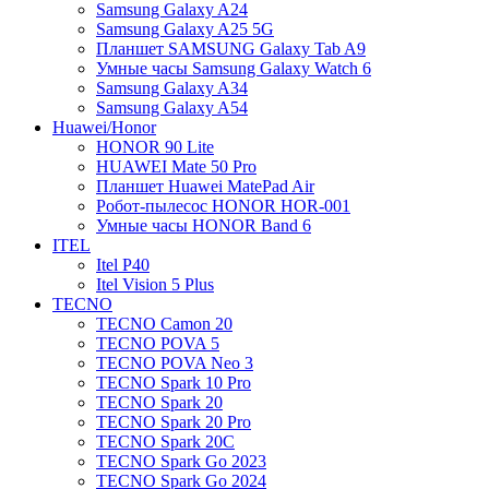
Samsung Galaxy A24
Samsung Galaxy A25 5G
Планшет SAMSUNG Galaxy Tab A9
Умные часы Samsung Galaxy Watch 6
Samsung Galaxy A34
Samsung Galaxy A54
Huawei/Honor
HONOR 90 Lite
HUAWEI Mate 50 Pro
Планшет Huawei MatePad Air
Робот-пылесос HONOR HOR-001
Умные часы HONOR Band 6
ITEL
Itel P40
Itel Vision 5 Plus
TECNO
TECNO Camon 20
TECNO POVA 5
TECNO POVA Neo 3
TECNO Spark 10 Pro
TECNO Spark 20
TECNO Spark 20 Pro
TECNO Spark 20C
TECNO Spark Go 2023
TECNO Spark Go 2024