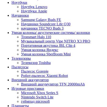
Ноутбуки
Ноутбук Lenovo
Ноутбуки Apple
Наушники
Samsung Galaxy Buds FE
Наушники Soundcore Life Q30
наушники TECNO Buds 3
Умная колонка/ акустические системы/ колонки
Tronsmart Halo 110
Музыкальный центр Vipe NITRO X3 PRO
Портативная акустика JBL Clip 4
Умная колонка Яндекс
Умная колонка SberBoom Mini
Телевизоры
Телевизор Toshiba
Пылесосы
Пылесос Gorenje
Робот-пылесос Xiaomi Robot
Внешний аккумулятор
Внешний аккумулятор TFN 20000mAh
Игровые приставки
Microsoft Xbox Series S
Nintendo Switch Lite
геймпад microsoft
Планшеты