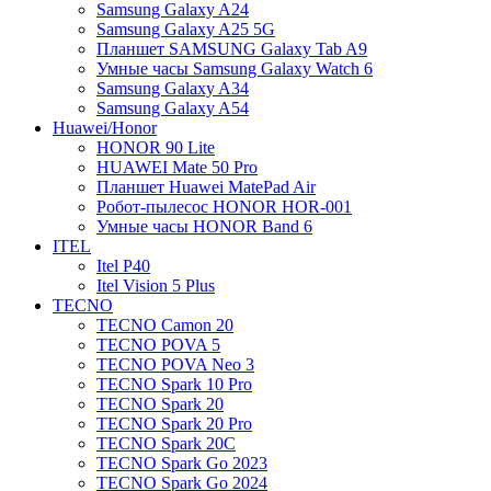
Samsung Galaxy A24
Samsung Galaxy A25 5G
Планшет SAMSUNG Galaxy Tab A9
Умные часы Samsung Galaxy Watch 6
Samsung Galaxy A34
Samsung Galaxy A54
Huawei/Honor
HONOR 90 Lite
HUAWEI Mate 50 Pro
Планшет Huawei MatePad Air
Робот-пылесос HONOR HOR-001
Умные часы HONOR Band 6
ITEL
Itel P40
Itel Vision 5 Plus
TECNO
TECNO Camon 20
TECNO POVA 5
TECNO POVA Neo 3
TECNO Spark 10 Pro
TECNO Spark 20
TECNO Spark 20 Pro
TECNO Spark 20C
TECNO Spark Go 2023
TECNO Spark Go 2024