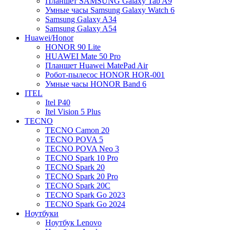
Планшет SAMSUNG Galaxy Tab A9
Умные часы Samsung Galaxy Watch 6
Samsung Galaxy A34
Samsung Galaxy A54
Huawei/Honor
HONOR 90 Lite
HUAWEI Mate 50 Pro
Планшет Huawei MatePad Air
Робот-пылесос HONOR HOR-001
Умные часы HONOR Band 6
ITEL
Itel P40
Itel Vision 5 Plus
TECNO
TECNO Camon 20
TECNO POVA 5
TECNO POVA Neo 3
TECNO Spark 10 Pro
TECNO Spark 20
TECNO Spark 20 Pro
TECNO Spark 20C
TECNO Spark Go 2023
TECNO Spark Go 2024
Ноутбуки
Ноутбук Lenovo