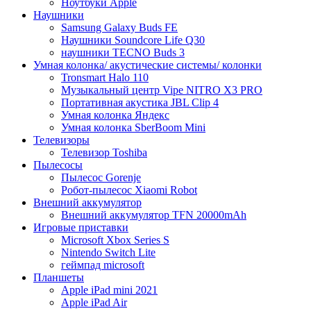
Ноутбуки Apple
Наушники
Samsung Galaxy Buds FE
Наушники Soundcore Life Q30
наушники TECNO Buds 3
Умная колонка/ акустические системы/ колонки
Tronsmart Halo 110
Музыкальный центр Vipe NITRO X3 PRO
Портативная акустика JBL Clip 4
Умная колонка Яндекс
Умная колонка SberBoom Mini
Телевизоры
Телевизор Toshiba
Пылесосы
Пылесос Gorenje
Робот-пылесос Xiaomi Robot
Внешний аккумулятор
Внешний аккумулятор TFN 20000mAh
Игровые приставки
Microsoft Xbox Series S
Nintendo Switch Lite
геймпад microsoft
Планшеты
Apple iPad mini 2021
Apple iPad Air