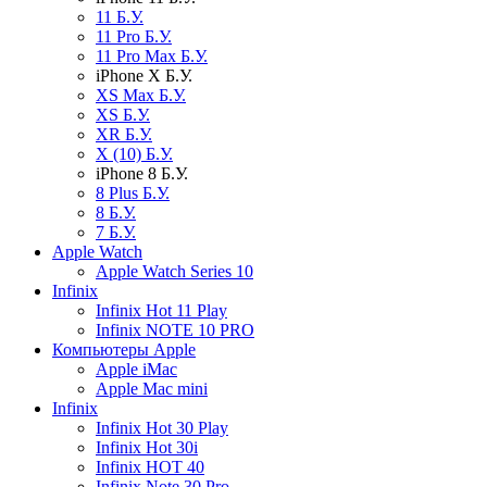
11 Б.У.
11 Pro Б.У.
11 Pro Max Б.У.
iPhone X Б.У.
XS Max Б.У.
XS Б.У.
XR Б.У.
X (10) Б.У.
iPhone 8 Б.У.
8 Plus Б.У.
8 Б.У.
7 Б.У.
Apple Watch
Apple Watch Series 10
Infinix
Infinix Hot 11 Play
Infinix NOTE 10 PRO
Компьютеры Apple
Apple iMac
Apple Mac mini
Infinix
Infinix Hot 30 Play
Infinix Hot 30i
Infinix HOT 40
Infinix Note 30 Pro