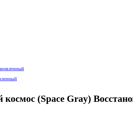
тановленный
й космос (Space Gray) Восста