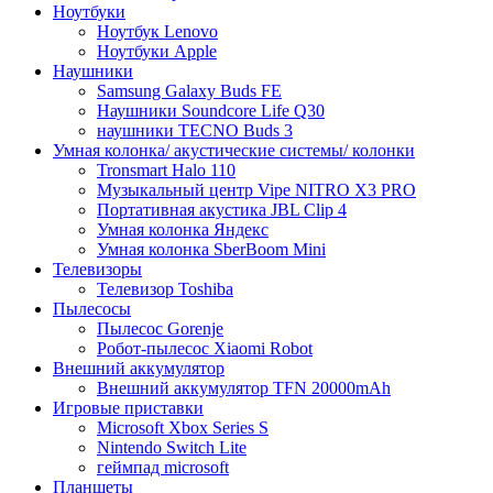
Ноутбуки
Ноутбук Lenovo
Ноутбуки Apple
Наушники
Samsung Galaxy Buds FE
Наушники Soundcore Life Q30
наушники TECNO Buds 3
Умная колонка/ акустические системы/ колонки
Tronsmart Halo 110
Музыкальный центр Vipe NITRO X3 PRO
Портативная акустика JBL Clip 4
Умная колонка Яндекс
Умная колонка SberBoom Mini
Телевизоры
Телевизор Toshiba
Пылесосы
Пылесос Gorenje
Робот-пылесос Xiaomi Robot
Внешний аккумулятор
Внешний аккумулятор TFN 20000mAh
Игровые приставки
Microsoft Xbox Series S
Nintendo Switch Lite
геймпад microsoft
Планшеты