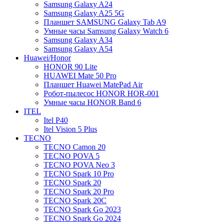
Samsung Galaxy A24
Samsung Galaxy A25 5G
Планшет SAMSUNG Galaxy Tab A9
Умные часы Samsung Galaxy Watch 6
Samsung Galaxy A34
Samsung Galaxy A54
Huawei/Honor
HONOR 90 Lite
HUAWEI Mate 50 Pro
Планшет Huawei MatePad Air
Робот-пылесос HONOR HOR-001
Умные часы HONOR Band 6
ITEL
Itel P40
Itel Vision 5 Plus
TECNO
TECNO Camon 20
TECNO POVA 5
TECNO POVA Neo 3
TECNO Spark 10 Pro
TECNO Spark 20
TECNO Spark 20 Pro
TECNO Spark 20C
TECNO Spark Go 2023
TECNO Spark Go 2024