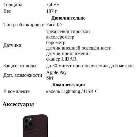
Толщина
7,4 мм
Вес
187 г
Дополнительно
Тип разблокировки
Face ID
трёхосевой гироскоп
акселерометр
барометр
Датчики
датчик внешней освещённости
датчик приближения
сканер LiDAR
Защита от воды
до 30 минут при погружении до 6 метров
Apple Pay
Доп. возможности
Siri
Комплектация
В комплекте
кабель Lightning / USB-C
Аксессуары