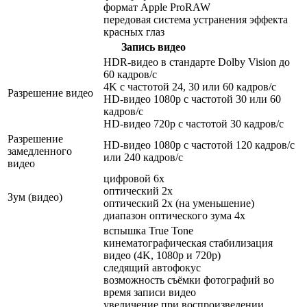
формат Apple ProRAW
передовая система устранения эффекта
красных глаз
Запись видео
HDR‑видео в стандарте Dolby Vision до
60 кадров/ с
4K с частотой 24, 30 или 60 кадров/ с
Разрешение видео
HD-видео 1080p с частотой 30 или 60
кадров/ с
HD-видео 720p с частотой 30 кадров/ с
Разрешение
HD-видео 1080р c частотой 120 кадров/ с
замедленного
или 240 кадров/ с
видео
цифровой 6х
оптический 2x
Зум (видео)
оптический 2x (на уменьшение)
диапазон оптического зума 4x
вспышка True Tone
кинематографическая стабилизация
видео (4K, 1080p и 720p)
следящий автофокус
возможность съёмки фотографий во
время записи видео
увеличение при воспроизведении