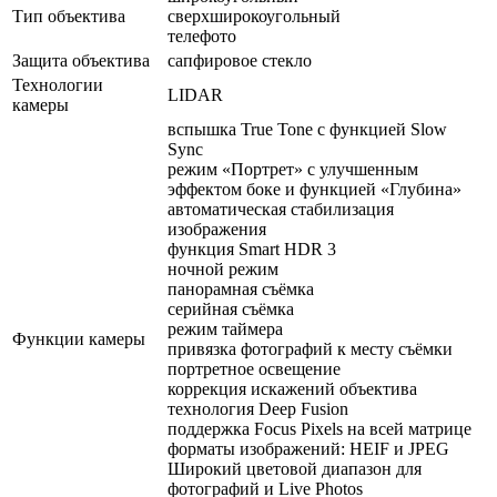
Тип объектива
сверхширокоугольный
телефото
Защита объектива
сапфировое стекло
Технологии
LIDAR
камеры
вспышка True Tone с функцией Slow
Sync
режим «Портрет» с улучшенным
эффектом боке и функцией «Глубина»
автоматическая стабилизация
изображения
функция Smart HDR 3
ночной режим
панорамная съёмка
серийная съëмка
режим таймера
Функции камеры
привязка фотографий к месту съёмки
портретное освещение
коррекция искажений объектива
технология Deep Fusion
поддержка Focus Pixels на всей матрице
форматы изображений: HEIF и JPEG
Широкий цветовой диапазон для
фотографий и Live Photos