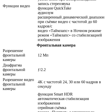
запись стереозвука
Функции видео
функция QuickTake
аудиозум
расширенный динамический диапазон
при съёмке видео с частотой до 60
кадров/ с
видео «Таймлапс» в Ночном режиме
режим «Таймлапс» со стабилизацией
изображения
Фронтальная камера
Разрешение
фронтальной
12 Мп
камеры
Диафрагма
фронтальной
ƒ/2.2
камеры
Разрешение видео
4K с частотой 24, 30 или 60 кадров в
фронтальной
секунду
камеры
функция Smart HDR
автоматическая стабилизация
изображения
серийная съëмка