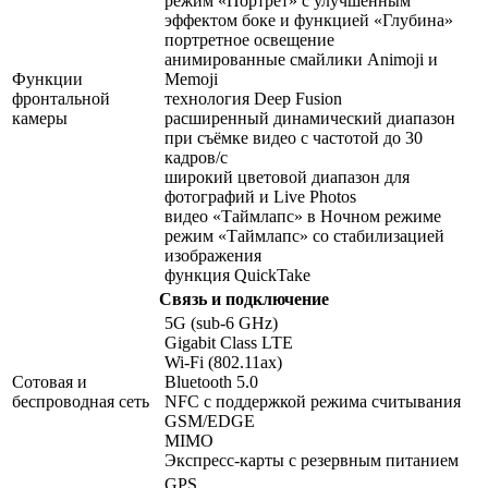
режим «Портрет» с улучшенным
эффектом боке и функцией «Глубина»
портретное освещение
анимированные смайлики Animoji и
Функции
Memoji
фронтальной
технология Deep Fusion
камеры
расширенный динамический диапазон
при съёмке видео с частотой до 30
кадров/ с
широкий цветовой диапазон для
фотографий и Live Photos
видео «Таймлапс» в Ночном режиме
режим «Таймлапс» со стабилизацией
изображения
функция QuickTake
Связь и подключение
5G (sub‑6 GHz)
Gigabit Class LTE
Wi-Fi (802.11​ax)
Сотовая и
Bluetooth 5.0
беспроводная сеть
NFC с поддержкой режима считывания
GSM/EDGE
MIMO
Экспресс‑карты с резервным питанием
GPS