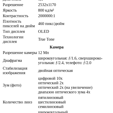
Разрешение
2532x1170
Яркость
800 кд/м²
Контрастность
2000000:1
Плотность
460 пикс/дюйм
пикселей на дюйм
Тип дисплея
OLED
Технологии
True Tone
дисплея
Камера
Разрешение камеры
12 Мп
широкоугольная: ƒ/1.6, сверхшироко­
Диафрагма
угольная: ƒ/2.4, телефото: ƒ/2.0
Стабилизация
двойная оптическая
изображения
цифровой 10x
оптический 2x
Зум (фото)
оптический 2x (на увеличение)
диапазон оптического зума 4x
пятилинзовый
Количество линз
шестилинзовый
семилинзовый
широкоугольный