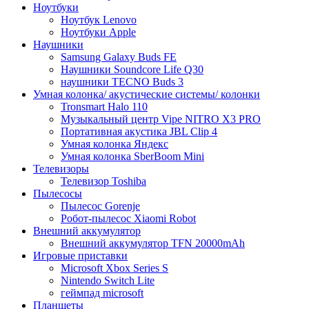
Ноутбуки
Ноутбук Lenovo
Ноутбуки Apple
Наушники
Samsung Galaxy Buds FE
Наушники Soundcore Life Q30
наушники TECNO Buds 3
Умная колонка/ акустические системы/ колонки
Tronsmart Halo 110
Музыкальный центр Vipe NITRO X3 PRO
Портативная акустика JBL Clip 4
Умная колонка Яндекс
Умная колонка SberBoom Mini
Телевизоры
Телевизор Toshiba
Пылесосы
Пылесос Gorenje
Робот-пылесос Xiaomi Robot
Внешний аккумулятор
Внешний аккумулятор TFN 20000mAh
Игровые приставки
Microsoft Xbox Series S
Nintendo Switch Lite
геймпад microsoft
Планшеты