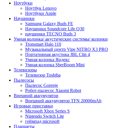
Ноутбуки
Ноутбук Lenovo
Ноутбуки Apple
Наушники
Samsung Galaxy Buds FE
Наушники Soundcore Life Q30
наушники TECNO Buds 3
Умная колонка/ акустические системы/ колонки
Tronsmart Halo 110
Музыкальный центр Vipe NITRO X3 PRO
Портативная акустика JBL Clip 4
Умная колонка Яндекс
Умная колонка SberBoom Mini
Телевизоры
Телевизор Toshiba
Пылесосы
Пылесос Gorenje
Робот-пылесос Xiaomi Robot
Внешний аккумулятор
Внешний аккумулятор TFN 20000mAh
Игровые приставки
Microsoft Xbox Series S
Nintendo Switch Lite
геймпад microsoft
Планшеты