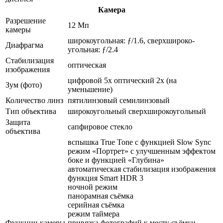
Камера
Разрешение
12 Мп
камеры
широкоугольная: ƒ/1.6, сверхшироко­
Диафрагма
угольная: ƒ/2.4
Стабилизация
оптическая
изображения
цифровой 5x оптический 2x (на
Зум (фото)
уменьшение)
Количество линз
пятилинзовый семилинзовый
Тип объектива
широкоугольный сверхширокоугольный
Защита
сапфировое стекло
объектива
вспышка True Tone с функцией Slow Sync
режим «Портрет» с улучшенным эффектом
боке и функцией «Глубина»
автоматическая стабилизация изображения
функция Smart HDR 3
ночной режим
панорамная съёмка
серийная съëмка
режим таймера
Функции камеры
привязка фотографий к месту съёмки