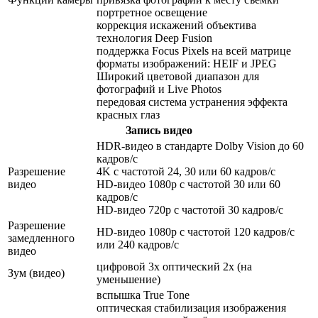
портретное освещение
коррекция искажений объектива
технология Deep Fusion
поддержка Focus Pixels на всей матрице
форматы изображений: HEIF и JPEG
Широкий цветовой диапазон для
фотографий и Live Photos
передовая система устранения эффекта
красных глаз
Запись видео
HDR‑видео в стандарте Dolby Vision до 60
кадров/ с
Разрешение
4K с частотой 24, 30 или 60 кадров/ с
видео
HD-видео 1080p с частотой 30 или 60
кадров/ с
HD-видео 720p с частотой 30 кадров/ с
Разрешение
HD-видео 1080р c частотой 120 кадров/ с
замедленного
или 240 кадров/ с
видео
цифровой 3х оптический 2x (на
Зум (видео)
уменьшение)
вспышка True Tone
оптическая стабилизация изображения