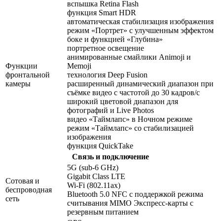
вспышка Retina Flash
функция Smart HDR
автоматическая стабилизация изображения
режим «Портрет» с улучшенным эффектом
боке и функцией «Глубина»
портретное освещение
анимированные смайлики Animoji и
Функции
Memoji
фронтальной
технология Deep Fusion
камеры
расширенный динамический диапазон при
съёмке видео с частотой до 30 кадров/ с
широкий цветовой диапазон для
фотографий и Live Photos
видео «Таймлапс» в Ночном режиме
режим «Таймлапс» со стабилизацией
изображения
функция QuickTake
Связь и подключение
5G (sub‑6 GHz)
Gigabit Class LTE
Сотовая и
Wi-Fi (802.11​ax)
беспроводная
Bluetooth 5.0 NFC с поддержкой режима
сеть
считывания MIMO Экспресс‑карты с
резервным питанием