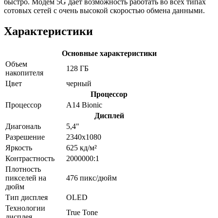
быстро. Модем 5G дает возможность работать во всех типах
сотовых сетей с очень высокой скоростью обмена данными.
Характеристики
Основные характеристики
Объем
128 ГБ
накопителя
Цвет
черный
Процессор
Процессор
A14 Bionic
Дисплей
Диагональ
5,4"
Разрешение
2340x1080
Яркость
625 кд/м²
Контрастность
2000000:1
Плотность
пикселей на
476 пикс/дюйм
дюйм
Тип дисплея
OLED
Технологии
True Tone
дисплея