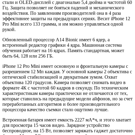
стали и OLED-дисплей с диагональю 5,4 дюйма и частотой 60
Гц. Защита позволяет не бояться падений и механического
воздействия. По заявлениям производителей она в 4 раза
эффективнее защиты на предыдущих сериях. Весит iPhone 12
Pro Mini всего 133 грамма, и им можно управляться одной
рукой.
Обновленный процессор A14 Bionic имеет 6 ядер, а
встроенный редактор графики 4 ядра. Машинная система
обучения работает на 16 ядрах. Память стандартная, может
быть 64, 128 или 256 ГБ.
iPhone 12 Pro Mini имеет основную и фронтальную камеры с
разрешением 12 Мп каждая. У основной камеры 2 объектива с
оптической стабилизацией и двукратным зумом. Охват
объектива 120 градусов. Камера позволяет снимать видео в
формате 4К с частотой 60 кадров в секунду. По техническим
характеристикам камеры практически не отличаются от тех,
которые ставились на предыдущие модели айфонов, но за счет
переработанных алгоритмов и более производительного
процессора качество съемки стало ощутимо лучше.
Встроенная батарея имеет емкость 2227 мА*ч, и этого хватает
для просмотра 15 часов видео. Зарядное устройство
беспроводное, на 15 Вт, позволяет заряжать гаджет достаточно