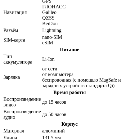
GPS
ГЛОНАСС
Навигация
Galileo
QZSS
BeiDou
Разъём
Lightning
nano-SIM
SIM-карта
eSIM
Питание
Тип
Li-Ion
аккумулятора
от сети
от компьютера
Зарядка
беспроводная (с помощью MagSafe и
зарядных устройств стандарта Qi)
Время работы
Воспроизведение
до 15 часов
видео
Воспроизведение
до 50 часов
аудио
Корпус
Материал
алюминий
Длина
131,5 мм