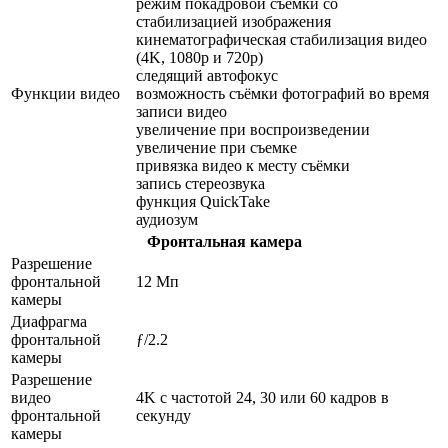
режим покадровой съёмки со
стабилизацией изображения
кинематографическая стабилизация видео
(4K, 1080p и 720p)
следящий автофокус
Функции видео
возможность съёмки фотографий во время
записи видео
увеличение при воспроизведении
увеличение при съемке
привязка видео к месту съёмки
запись стереозвука
функция QuickTake
аудиозум
Фронтальная камера
Разрешение
фронтальной
12 Мп
камеры
Диафрагма
фронтальной
ƒ/2.2
камеры
Разрешение
видео
4K с частотой 24, 30 или 60 кадров в
фронтальной
секунду
камеры