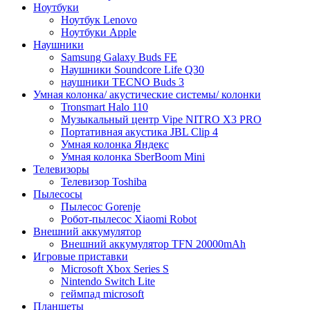
Ноутбуки
Ноутбук Lenovo
Ноутбуки Apple
Наушники
Samsung Galaxy Buds FE
Наушники Soundcore Life Q30
наушники TECNO Buds 3
Умная колонка/ акустические системы/ колонки
Tronsmart Halo 110
Музыкальный центр Vipe NITRO X3 PRO
Портативная акустика JBL Clip 4
Умная колонка Яндекс
Умная колонка SberBoom Mini
Телевизоры
Телевизор Toshiba
Пылесосы
Пылесос Gorenje
Робот-пылесос Xiaomi Robot
Внешний аккумулятор
Внешний аккумулятор TFN 20000mAh
Игровые приставки
Microsoft Xbox Series S
Nintendo Switch Lite
геймпад microsoft
Планшеты