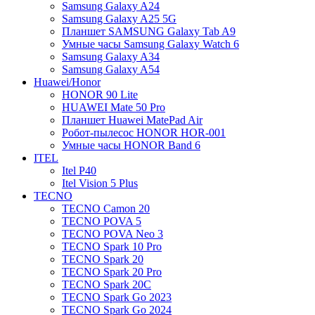
Samsung Galaxy A24
Samsung Galaxy A25 5G
Планшет SAMSUNG Galaxy Tab A9
Умные часы Samsung Galaxy Watch 6
Samsung Galaxy A34
Samsung Galaxy A54
Huawei/Honor
HONOR 90 Lite
HUAWEI Mate 50 Pro
Планшет Huawei MatePad Air
Робот-пылесос HONOR HOR-001
Умные часы HONOR Band 6
ITEL
Itel P40
Itel Vision 5 Plus
TECNO
TECNO Camon 20
TECNO POVA 5
TECNO POVA Neo 3
TECNO Spark 10 Pro
TECNO Spark 20
TECNO Spark 20 Pro
TECNO Spark 20C
TECNO Spark Go 2023
TECNO Spark Go 2024