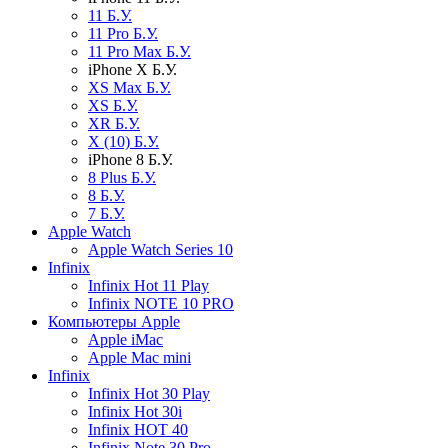
11 Б.У.
11 Pro Б.У.
11 Pro Max Б.У.
iPhone X Б.У.
XS Max Б.У.
XS Б.У.
XR Б.У.
X (10) Б.У.
iPhone 8 Б.У.
8 Plus Б.У.
8 Б.У.
7 Б.У.
Apple Watch
Apple Watch Series 10
Infinix
Infinix Hot 11 Play
Infinix NOTE 10 PRO
Компьютеры Apple
Apple iMac
Apple Mac mini
Infinix
Infinix Hot 30 Play
Infinix Hot 30i
Infinix HOT 40
Infinix Note 30 Pro