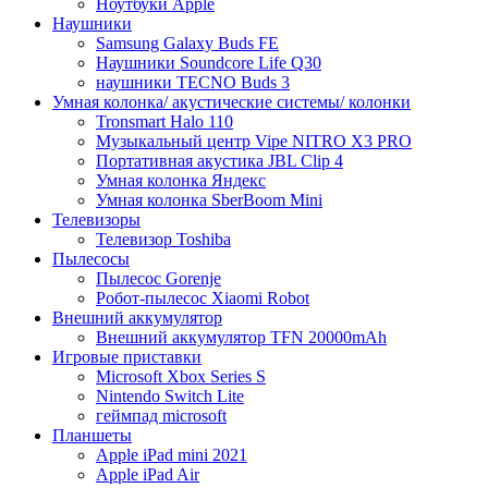
Ноутбуки Apple
Наушники
Samsung Galaxy Buds FE
Наушники Soundcore Life Q30
наушники TECNO Buds 3
Умная колонка/ акустические системы/ колонки
Tronsmart Halo 110
Музыкальный центр Vipe NITRO X3 PRO
Портативная акустика JBL Clip 4
Умная колонка Яндекс
Умная колонка SberBoom Mini
Телевизоры
Телевизор Toshiba
Пылесосы
Пылесос Gorenje
Робот-пылесос Xiaomi Robot
Внешний аккумулятор
Внешний аккумулятор TFN 20000mAh
Игровые приставки
Microsoft Xbox Series S
Nintendo Switch Lite
геймпад microsoft
Планшеты
Apple iPad mini 2021
Apple iPad Air