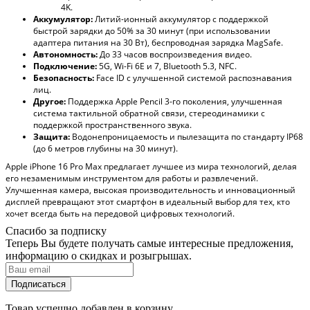
4K.
Аккумулятор:
Литий-ионный аккумулятор с поддержкой
быстрой зарядки до 50% за 30 минут (при использовании
адаптера питания на 30 Вт), беспроводная зарядка MagSafe.
Автономность:
До 33 часов воспроизведения видео.
Подключение:
5G, Wi-Fi 6E и 7, Bluetooth 5.3, NFC.
Безопасность:
Face ID с улучшенной системой распознавания
лиц.
Другое:
Поддержка Apple Pencil 3-го поколения, улучшенная
система тактильной обратной связи, стереодинамики с
поддержкой пространственного звука.
Защита:
Водонепроницаемость и пылезащита по стандарту IP68
(до 6 метров глубины на 30 минут).
Apple iPhone 16 Pro Max предлагает лучшее из мира технологий, делая
его незаменимым инструментом для работы и развлечений.
Улучшенная камера, высокая производительность и инновационный
дисплей превращают этот смартфон в идеальный выбор для тех, кто
хочет всегда быть на передовой цифровых технологий.
Спасибо за подписку
Теперь Вы будете получать самые интересные предложения,
информацию о скидках и розыгрышах.
Подписаться
Товар успешно добавлен в корзину