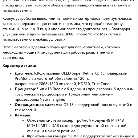
ярким дисплеем, который обеспечивает невероятные впечатления от
использования.
Корпус устройства выполнен из прочных материалов премиум-класса,
таких как нержавеющая сталь и керамика, что придаёт телефону
стильный внешний вид и увеличивает его долговечность. Благодаря
улучшенной водо- и пылезащите (IP68) iPhone 16 Pro Max готов к
использованию в любых условиях.
Этот смартфон идеально подойдёт для пользователей, которым
необходим мощный инструмент для работы, развлечений и
творчества.
Характеристики:
Дисплей:
6.9-дюймовый OLED Super Retina XDR с поддержкой
ProMotion и частотой обновления 120 Гц,
разрешение
2868x1320
пикселей, HDR10, True Tone.
Процессор:
Чип A18 Bionic с 6-ядерным процессором, 6-ядерным
графическим процессором и 16-ядерным нейронным
процессором Neural Engine.
Операционная система:
iOS 18 с поддержкой новых функций и
технологий.
Камеры:
Основная система камер: тройной модуль 48 МП+48
МП+12 МП, LiDAR-сканер для улучшенной портретной
съёмки и ночного режима.
Фронтальная камера: 12 МП с поддержкой записи видео в