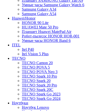
Планшет SAMSUNG Galaxy Tab A9
Умные часы Samsung Galaxy Watch 6
Samsung Galaxy A34
Samsung Galaxy A54
Huawei/Honor
HONOR 90 Lite
HUAWEI Mate 50 Pro
Планшет Huawei MatePad Air
Робот-пылесос HONOR HOR-001
Умные часы HONOR Band 6
ITEL
Itel P40
Itel Vision 5 Plus
TECNO
TECNO Camon 20
TECNO POVA 5
TECNO POVA Neo 3
TECNO Spark 10 Pro
TECNO Spark 20
TECNO Spark 20 Pro
TECNO Spark 20C
TECNO Spark Go 2023
TECNO Spark Go 2024
Ноутбуки
Ноутбук Lenovo