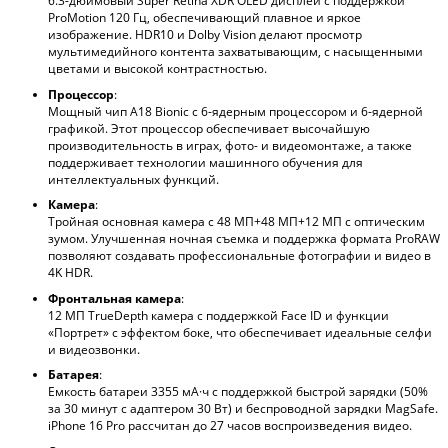
6.3-дюймовый Super Retina XDR OLED дисплей с поддержкой
ProMotion 120 Гц, обеспечивающий плавное и яркое
изображение. HDR10 и Dolby Vision делают просмотр
мультимедийного контента захватывающим, с насыщенными
цветами и высокой контрастностью.
Процессор
:
Мощный чип A18 Bionic с 6-ядерным процессором и 6-ядерной
графикой. Этот процессор обеспечивает высочайшую
производительность в играх, фото- и видеомонтаже, а также
поддерживает технологии машинного обучения для
интеллектуальных функций.
Камера
:
Тройная основная камера с 48 МП+48 МП+12 МП с оптическим
зумом. Улучшенная ночная съемка и поддержка формата ProRAW
позволяют создавать профессиональные фотографии и видео в
4K HDR.
Фронтальная камера
:
12 МП TrueDepth камера с поддержкой Face ID и функции
«Портрет» с эффектом боке, что обеспечивает идеальные селфи
и видеозвонки.
Батарея
:
Емкость батареи 3355 мА·ч с поддержкой быстрой зарядки (50%
за 30 минут с адаптером 30 Вт) и беспроводной зарядки MagSafe.
iPhone 16 Pro рассчитан до 27 часов воспроизведения видео.