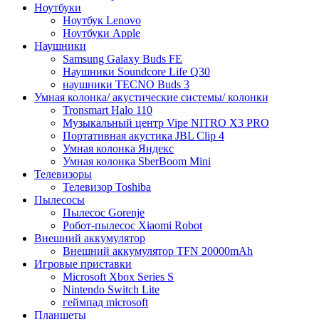
Ноутбуки
Ноутбук Lenovo
Ноутбуки Apple
Наушники
Samsung Galaxy Buds FE
Наушники Soundcore Life Q30
наушники TECNO Buds 3
Умная колонка/ акустические системы/ колонки
Tronsmart Halo 110
Музыкальный центр Vipe NITRO X3 PRO
Портативная акустика JBL Clip 4
Умная колонка Яндекс
Умная колонка SberBoom Mini
Телевизоры
Телевизор Toshiba
Пылесосы
Пылесос Gorenje
Робот-пылесос Xiaomi Robot
Внешний аккумулятор
Внешний аккумулятор TFN 20000mAh
Игровые приставки
Microsoft Xbox Series S
Nintendo Switch Lite
геймпад microsoft
Планшеты