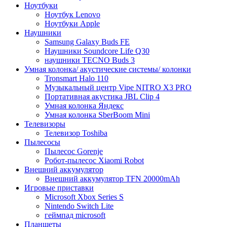
Ноутбуки
Ноутбук Lenovo
Ноутбуки Apple
Наушники
Samsung Galaxy Buds FE
Наушники Soundcore Life Q30
наушники TECNO Buds 3
Умная колонка/ акустические системы/ колонки
Tronsmart Halo 110
Музыкальный центр Vipe NITRO X3 PRO
Портативная акустика JBL Clip 4
Умная колонка Яндекс
Умная колонка SberBoom Mini
Телевизоры
Телевизор Toshiba
Пылесосы
Пылесос Gorenje
Робот-пылесос Xiaomi Robot
Внешний аккумулятор
Внешний аккумулятор TFN 20000mAh
Игровые приставки
Microsoft Xbox Series S
Nintendo Switch Lite
геймпад microsoft
Планшеты