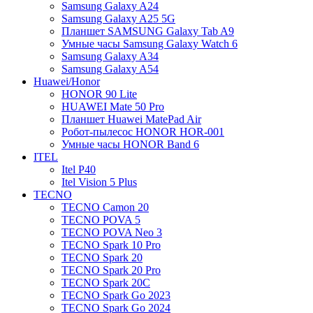
Samsung Galaxy A24
Samsung Galaxy A25 5G
Планшет SAMSUNG Galaxy Tab A9
Умные часы Samsung Galaxy Watch 6
Samsung Galaxy A34
Samsung Galaxy A54
Huawei/Honor
HONOR 90 Lite
HUAWEI Mate 50 Pro
Планшет Huawei MatePad Air
Робот-пылесос HONOR HOR-001
Умные часы HONOR Band 6
ITEL
Itel P40
Itel Vision 5 Plus
TECNO
TECNO Camon 20
TECNO POVA 5
TECNO POVA Neo 3
TECNO Spark 10 Pro
TECNO Spark 20
TECNO Spark 20 Pro
TECNO Spark 20C
TECNO Spark Go 2023
TECNO Spark Go 2024