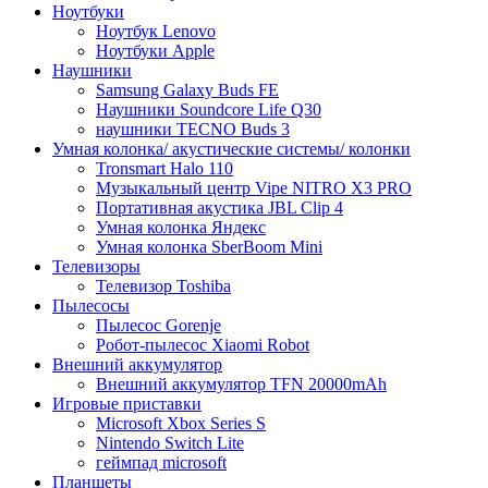
Ноутбуки
Ноутбук Lenovo
Ноутбуки Apple
Наушники
Samsung Galaxy Buds FE
Наушники Soundcore Life Q30
наушники TECNO Buds 3
Умная колонка/ акустические системы/ колонки
Tronsmart Halo 110
Музыкальный центр Vipe NITRO X3 PRO
Портативная акустика JBL Clip 4
Умная колонка Яндекс
Умная колонка SberBoom Mini
Телевизоры
Телевизор Toshiba
Пылесосы
Пылесос Gorenje
Робот-пылесос Xiaomi Robot
Внешний аккумулятор
Внешний аккумулятор TFN 20000mAh
Игровые приставки
Microsoft Xbox Series S
Nintendo Switch Lite
геймпад microsoft
Планшеты