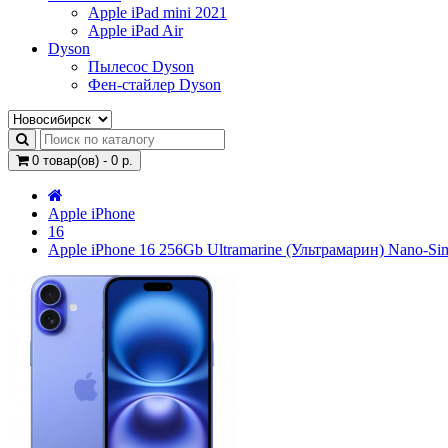
Apple iPad mini 2021
Apple iPad Air
Dyson
Пылесос Dyson
Фен-стайлер Dyson
0 товар(ов) - 0 р.
Apple iPhone
16
Apple iPhone 16 256Gb Ultramarine (Ультрамарин) Nano-Si