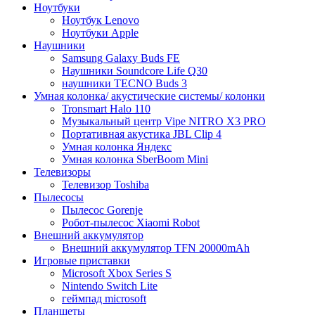
Ноутбуки
Ноутбук Lenovo
Ноутбуки Apple
Наушники
Samsung Galaxy Buds FE
Наушники Soundcore Life Q30
наушники TECNO Buds 3
Умная колонка/ акустические системы/ колонки
Tronsmart Halo 110
Музыкальный центр Vipe NITRO X3 PRO
Портативная акустика JBL Clip 4
Умная колонка Яндекс
Умная колонка SberBoom Mini
Телевизоры
Телевизор Toshiba
Пылесосы
Пылесос Gorenje
Робот-пылесос Xiaomi Robot
Внешний аккумулятор
Внешний аккумулятор TFN 20000mAh
Игровые приставки
Microsoft Xbox Series S
Nintendo Switch Lite
геймпад microsoft
Планшеты