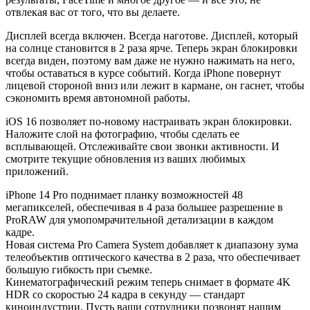
отвлекая вас от того, что вы делаете.
Дисплей всегда включен. Всегда наготове. Дисплей, который
на солнце становится в 2 раза ярче. Теперь экран блокировки
всегда виден, поэтому вам даже не нужно нажимать на него,
чтобы оставаться в курсе событий. Когда iPhone повернут
лицевой стороной вниз или лежит в кармане, он гаснет, чтобы
сэкономить время автономной работы.
iOS 16 позволяет по-новому настраивать экран блокировки.
Наложите слой на фотографию, чтобы сделать ее
всплывающей. Отслеживайте свои звонки активности. И
смотрите текущие обновления из ваших любимых
приложений.
iPhone 14 Pro поднимает планку возможностей 48
мегапикселей, обеспечивая в 4 раза большее разрешение в
ProRAW для умопомрачительной детализации в каждом
кадре.
Новая система Pro Camera System добавляет к диапазону зума
телеобъектив оптического качества в 2 раза, что обеспечивает
большую гибкость при съемке.
Кинематографический режим теперь снимает в формате 4K
HDR со скоростью 24 кадра в секунду — стандарт
киноиндустрии. Пусть ваши сотрудники позвонят нашим