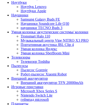
Ноутбуки
Ноутбук Lenovo
Ноутбуки Apple
Наушники
Samsung Galaxy Buds FE
Наушники Soundcore Life Q30
наушники TECNO Buds 3
Умная колонка/ акустические системы/ колонки
Tronsmart Halo 110
Музыкальный центр Vipe NITRO X3 PRO
Портативная акустика JBL Clip 4
Умная колонка Яндекс
Умная колонка SberBoom Mini
Телевизоры
Телевизор Toshiba
Пылесосы
Пылесос Gorenje
Робот-пылесос Xiaomi Robot
Внешний аккумулятор
Внешний аккумулятор TFN 20000mAh
Игровые приставки
Microsoft Xbox Series S
Nintendo Switch Lite
геймпад microsoft
Планшеты