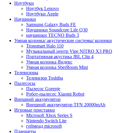
Ноутбуки
Ноутбук Lenovo
Ноутбуки Apple
Наушники
Samsung Galaxy Buds FE
Наушники Soundcore Life Q30
наушники TECNO Buds 3
Умная колонка/ акустические системы/ колонки
Tronsmart Halo 110
Музыкальный центр Vipe NITRO X3 PRO
Портативная акустика JBL Clip 4
Умная колонка Яндекс
Умная колонка SberBoom Mini
Телевизоры
Телевизор Toshiba
Пылесосы
Пылесос Gorenje
Робот-пылесос Xiaomi Robot
Внешний аккумулятор
Внешний аккумулятор TFN 20000mAh
Игровые приставки
Microsoft Xbox Series S
Nintendo Switch Lite
геймпад microsoft
Планшеты