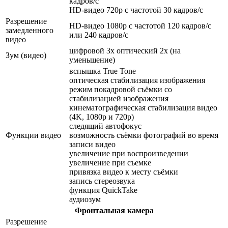
кадров/ с
HD-видео 720p с частотой 30 кадров/ с
Разрешение
HD-видео 1080р c частотой 120 кадров/ с
замедленного
или 240 кадров/ с
видео
цифровой 3х оптический 2x (на
Зум (видео)
уменьшение)
вспышка True Tone
оптическая стабилизация изображения
режим покадровой съёмки со
стабилизацией изображения
кинематографическая стабилизация видео
(4K, 1080p и 720p)
следящий автофокус
Функции видео
возможность съёмки фотографий во время
записи видео
увеличение при воспроизведении
увеличение при съемке
привязка видео к месту съёмки
запись стереозвука
функция QuickTake
аудиозум
Фронтальная камера
Разрешение