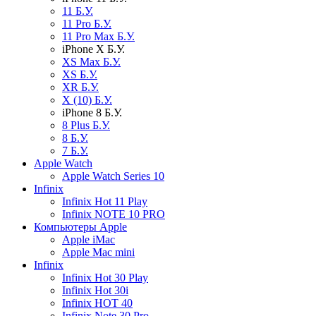
11 Б.У.
11 Pro Б.У.
11 Pro Max Б.У.
iPhone X Б.У.
XS Max Б.У.
XS Б.У.
XR Б.У.
X (10) Б.У.
iPhone 8 Б.У.
8 Plus Б.У.
8 Б.У.
7 Б.У.
Apple Watch
Apple Watch Series 10
Infinix
Infinix Hot 11 Play
Infinix NOTE 10 PRO
Компьютеры Apple
Apple iMac
Apple Mac mini
Infinix
Infinix Hot 30 Play
Infinix Hot 30i
Infinix HOT 40
Infinix Note 30 Pro