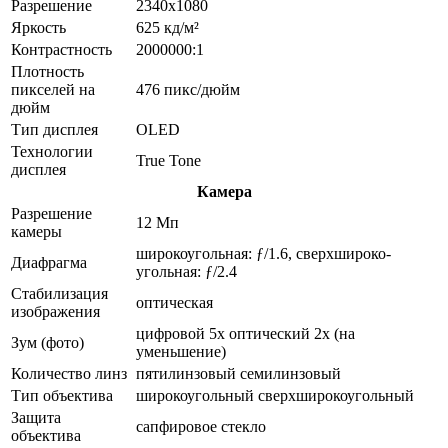
Разрешение
2340x1080
Яркость
625 кд/м²
Контрастность
2000000:1
Плотность
пикселей на
476 пикс/дюйм
дюйм
Тип дисплея
OLED
Технологии
True Tone
дисплея
Камера
Разрешение
12 Мп
камеры
широкоугольная: ƒ/1.6, сверхшироко­
Диафрагма
угольная: ƒ/2.4
Стабилизация
оптическая
изображения
цифровой 5x оптический 2x (на
Зум (фото)
уменьшение)
Количество линз
пятилинзовый семилинзовый
Тип объектива
широкоугольный сверхширокоугольный
Защита
сапфировое стекло
объектива