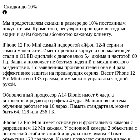
Скидки до 10%
Мы предоставляем скидки в размере до 10% постоянным
покупателям. Кроме того, регулярно проводим выгодные
акции и даём бонусы абсолютно каждому клиенту.
iPhone 12 Pro Mini самый недорогой айфон 12-й серии и
самый маленький. Имеет прочный корпус из нержавеющей
стали и OLED-дисплей с диагональю 5,4 дюйма и частотой 60
Гц. Защита позволяет не бояться падений и механического
воздействия. По заявлениям производителей она в 4 раза
эффективнее защиты на предыдущих сериях. Весит iPhone 12
Pro Mini всего 133 грамма, и им можно управляться одной
рукой.
Обновленный процессор A14 Bionic имеет 6 ядер, а
встроенный редактор графики 4 ядра. Машинная система
обучения работает на 16 ядрах. Память стандартная, может
быть 64, 128 или 256 ГБ.
iPhone 12 Pro Mini имеет основную и фронтальную камеры с
разрешением 12 Мп каждая. У основной камеры 2 объектива с
оптической стабилизацией и двукратным зумом. Охват
объектива 120 градусов. Камера позволяет снимать видео в