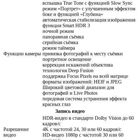
вспышка True Tone с функцией Slow Sync
режим «Портрет» с улучшенным эффектом
боке и функцией «Глубина»
автоматическая стабилизация изображения
функция Smart HDR 3
ночной режим
панорамная съёмка
серийная съëмка
режим таймера
Функции камеры
привязка фотографий к месту съёмки
портретное освещение
коррекция искажений объектива
технология Deep Fusion
поддержка Focus Pixels на всей матрице
форматы изображений: HEIF и JPEG
Широкий цветовой диапазон для
фотографий и Live Photos
передовая система устранения эффекта
красных глаз
Запись видео
HDR‑видео в стандарте Dolby Vision до 60
кадров/ с
Разрешение
4K с частотой 24, 30 или 60 кадров/ с
видео
HD-видео 1080p с частотой 30 или 60