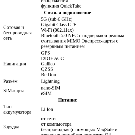
изображения
функция QuickTake
Связь и подключение
5G (sub‑6 GHz)
Gigabit Class LTE
Сотовая и
Wi-Fi (802.11​ax)
беспроводная
Bluetooth 5.0 NFC с поддержкой режима
сеть
считывания MIMO Экспресс‑карты с
резервным питанием
GPS
ГЛОНАСС
Навигация
Galileo
QZSS
BeiDou
Разъём
Lightning
nano-SIM
SIM-карта
eSIM
Питание
Тип
Li-Ion
аккумулятора
от сети
от компьютера
Зарядка
беспроводная (с помощью MagSafe и
зарядных устройств стандарта Qi)