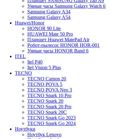
Планшет SAMSUNG Galaxy Tab A9
Умные часы Samsung Galaxy Watch 6
Samsung Galaxy A34
Samsung Galaxy A54
Huawei/Honor
HONOR 90 Lite
HUAWEI Mate 50 Pro
Планшет Huawei MatePad Air
Робот-пылесос HONOR HOR-001
Умные часы HONOR Band 6
ITEL
Itel P40
Itel Vision 5 Plus
TECNO
TECNO Camon 20
TECNO POVA 5
TECNO POVA Neo 3
TECNO Spark 10 Pro
TECNO Spark 20
TECNO Spark 20 Pro
TECNO Spark 20C
TECNO Spark Go 2023
TECNO Spark Go 2024
Ноутбуки
Ноутбук Lenovo