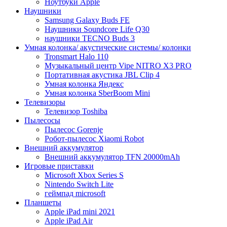
Ноутбуки Apple
Наушники
Samsung Galaxy Buds FE
Наушники Soundcore Life Q30
наушники TECNO Buds 3
Умная колонка/ акустические системы/ колонки
Tronsmart Halo 110
Музыкальный центр Vipe NITRO X3 PRO
Портативная акустика JBL Clip 4
Умная колонка Яндекс
Умная колонка SberBoom Mini
Телевизоры
Телевизор Toshiba
Пылесосы
Пылесос Gorenje
Робот-пылесос Xiaomi Robot
Внешний аккумулятор
Внешний аккумулятор TFN 20000mAh
Игровые приставки
Microsoft Xbox Series S
Nintendo Switch Lite
геймпад microsoft
Планшеты
Apple iPad mini 2021
Apple iPad Air