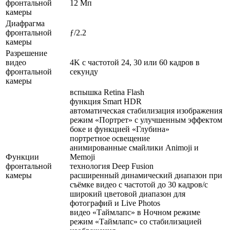
фронтальной
12 Мп
камеры
Диафрагма
фронтальной
ƒ/2.2
камеры
Разрешение
видео
4K с частотой 24, 30 или 60 кадров в
фронтальной
секунду
камеры
вспышка Retina Flash
функция Smart HDR
автоматическая стабилизация изображения
режим «Портрет» с улучшенным эффектом
боке и функцией «Глубина»
портретное освещение
анимированные смайлики Animoji и
Функции
Memoji
фронтальной
технология Deep Fusion
камеры
расширенный динамический диапазон при
съёмке видео с частотой до 30 кадров/ с
широкий цветовой диапазон для
фотографий и Live Photos
видео «Таймлапс» в Ночном режиме
режим «Таймлапс» со стабилизацией