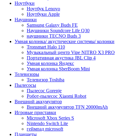
Ноутбуки
Ноутбук Lenovo
Ноутбуки Apple
Наушники
Samsung Galaxy Buds FE
Наушники Soundcore Life Q30
наушники TECNO Buds 3
Умная колонка/ акустические системы/ колонки
Tronsmart Halo 110
Музыкальный центр Vipe NITRO X3 PRO
Портативная акустика JBL Clip 4
Умная колонка Яндекс
Умная колонка SberBoom Mini
Телевизоры
Телевизор Toshiba
Пылесосы
Пылесос Gorenje
Робот-пылесос Xiaomi Robot
Внешний аккумулятор
Внешний аккумулятор TFN 20000mAh
Игровые приставки
Microsoft Xbox Series S
Nintendo Switch Lite
геймпад microsoft
Планшеты