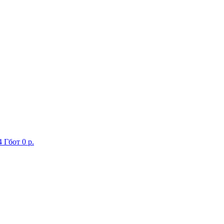
4 Гб
от 0 р.