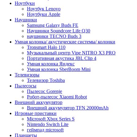
Ноутбуки
Ноутбук Lenovo
Ноутбуки Apple
Наушники
Samsung Galaxy Buds FE
Наушники Soundcore Life Q30
наушники TECNO Buds 3
Умная колонка/ акустические системы/ колонки
Tronsmart Halo 110
Музыкальный центр Vipe NITRO X3 PRO
Портативная акустика JBL Clip 4
Умная колонка Яндекс
Умная колонка SberBoom Mini
Телевизоры
Телевизор Toshiba
Пылесосы
Пылесос Gorenje
Робот-пылесос Xiaomi Robot
Внешний аккумулятор
Внешний аккумулятор TFN 20000mAh
Игровые приставки
Microsoft Xbox Series S
Nintendo Switch Lite
геймпад microsoft
Планшеты