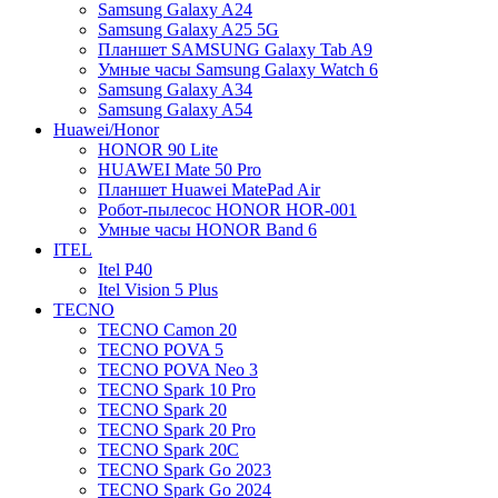
Samsung Galaxy A24
Samsung Galaxy A25 5G
Планшет SAMSUNG Galaxy Tab A9
Умные часы Samsung Galaxy Watch 6
Samsung Galaxy A34
Samsung Galaxy A54
Huawei/Honor
HONOR 90 Lite
HUAWEI Mate 50 Pro
Планшет Huawei MatePad Air
Робот-пылесос HONOR HOR-001
Умные часы HONOR Band 6
ITEL
Itel P40
Itel Vision 5 Plus
TECNO
TECNO Camon 20
TECNO POVA 5
TECNO POVA Neo 3
TECNO Spark 10 Pro
TECNO Spark 20
TECNO Spark 20 Pro
TECNO Spark 20C
TECNO Spark Go 2023
TECNO Spark Go 2024