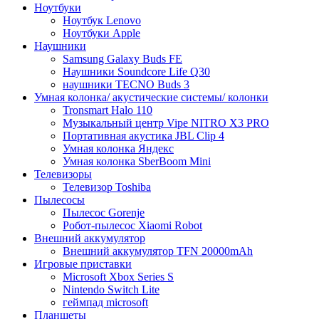
Ноутбуки
Ноутбук Lenovo
Ноутбуки Apple
Наушники
Samsung Galaxy Buds FE
Наушники Soundcore Life Q30
наушники TECNO Buds 3
Умная колонка/ акустические системы/ колонки
Tronsmart Halo 110
Музыкальный центр Vipe NITRO X3 PRO
Портативная акустика JBL Clip 4
Умная колонка Яндекс
Умная колонка SberBoom Mini
Телевизоры
Телевизор Toshiba
Пылесосы
Пылесос Gorenje
Робот-пылесос Xiaomi Robot
Внешний аккумулятор
Внешний аккумулятор TFN 20000mAh
Игровые приставки
Microsoft Xbox Series S
Nintendo Switch Lite
геймпад microsoft
Планшеты