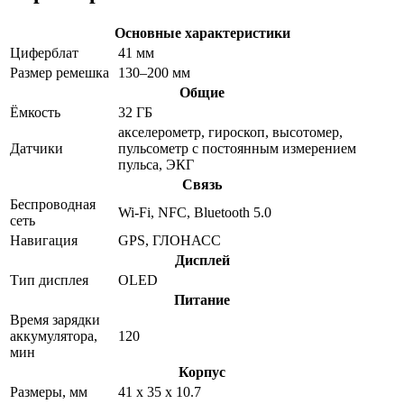
Основные характеристики
Циферблат
41 мм
Размер ремешка
130–200 мм
Общие
Ёмкость
32 ГБ
акселерометр, гироскоп, высотомер,
Датчики
пульсометр с постоянным измерением
пульса, ЭКГ
Связь
Беспроводная
Wi-Fi, NFC, Bluetooth 5.0
сеть
Навигация
GPS, ГЛОНАСС
Дисплей
Тип дисплея
OLED
Питание
Время зарядки
аккумулятора,
120
мин
Корпус
Размеры, мм
41 x 35 x 10.7