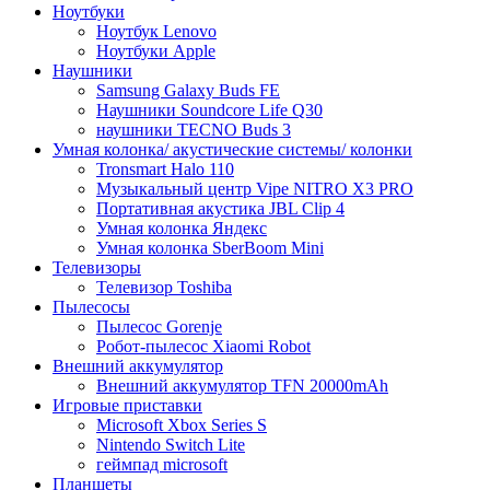
Ноутбуки
Ноутбук Lenovo
Ноутбуки Apple
Наушники
Samsung Galaxy Buds FE
Наушники Soundcore Life Q30
наушники TECNO Buds 3
Умная колонка/ акустические системы/ колонки
Tronsmart Halo 110
Музыкальный центр Vipe NITRO X3 PRO
Портативная акустика JBL Clip 4
Умная колонка Яндекс
Умная колонка SberBoom Mini
Телевизоры
Телевизор Toshiba
Пылесосы
Пылесос Gorenje
Робот-пылесос Xiaomi Robot
Внешний аккумулятор
Внешний аккумулятор TFN 20000mAh
Игровые приставки
Microsoft Xbox Series S
Nintendo Switch Lite
геймпад microsoft
Планшеты