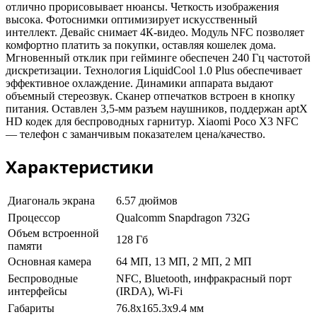
отлично прорисовывает нюансы. Четкость изображения
высока. Фотоснимки оптимизирует искусственный
интеллект. Девайс снимает 4К-видео. Модуль NFC позволяет
комфортно платить за покупки, оставляя кошелек дома.
Мгновенный отклик при гейминге обеспечен 240 Гц частотой
дискретизации. Технология LiquidCool 1.0 Plus обеспечивает
эффективное охлаждение. Динамики аппарата выдают
объемный стереозвук. Сканер отпечатков встроен в кнопку
питания. Оставлен 3,5-мм разъем наушников, поддержан aptX
HD кодек для беспроводных гарнитур. Xiaomi Poco X3 NFC
— телефон с заманчивым показателем цена/качество.
Характеристики
Диагональ экрана
6.57 дюймов
Процессор
Qualcomm Snapdragon 732G
Объем встроенной
128 Гб
памяти
Основная камера
64 МП, 13 МП, 2 МП, 2 МП
Беспроводные
NFC, Bluetooth, инфракрасный порт
интерфейсы
(IRDA), Wi-Fi
Габариты
76.8x165.3x9.4 мм