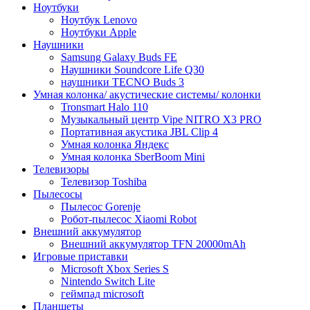
Ноутбуки
Ноутбук Lenovo
Ноутбуки Apple
Наушники
Samsung Galaxy Buds FE
Наушники Soundcore Life Q30
наушники TECNO Buds 3
Умная колонка/ акустические системы/ колонки
Tronsmart Halo 110
Музыкальный центр Vipe NITRO X3 PRO
Портативная акустика JBL Clip 4
Умная колонка Яндекс
Умная колонка SberBoom Mini
Телевизоры
Телевизор Toshiba
Пылесосы
Пылесос Gorenje
Робот-пылесос Xiaomi Robot
Внешний аккумулятор
Внешний аккумулятор TFN 20000mAh
Игровые приставки
Microsoft Xbox Series S
Nintendo Switch Lite
геймпад microsoft
Планшеты