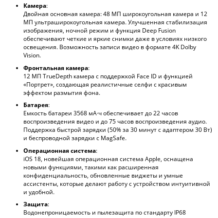
Камера
:
Двойная основная камера: 48 МП широкоугольная камера и 12
МП ультраширокоугольная камера. Улучшенная стабилизация
изображения, ночной режим и функция Deep Fusion
обеспечивают четкие и яркие снимки даже в условиях низкого
освещения. Возможность записи видео в формате 4K Dolby
Vision.
Фронтальная камера
:
12 МП TrueDepth камера с поддержкой Face ID и функцией
«Портрет», создающая реалистичные селфи с красивым
эффектом размытия фона.
Батарея
:
Емкость батареи 3568 мА·ч обеспечивает до 22 часов
воспроизведения видео и до 75 часов воспроизведения аудио.
Поддержка быстрой зарядки (50% за 30 минут с адаптером 30 Вт)
и беспроводной зарядки с MagSafe.
Операционная система
:
iOS 18, новейшая операционная система Apple, оснащена
новыми функциями, такими как расширенная
конфиденциальность, обновленные виджеты и умные
ассистенты, которые делают работу с устройством интуитивной
и удобной.
Защита
:
Водонепроницаемость и пылезащита по стандарту IP68