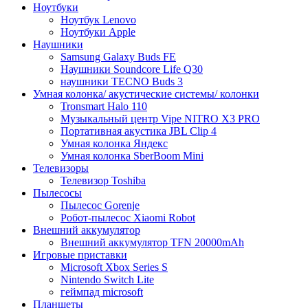
Ноутбуки
Ноутбук Lenovo
Ноутбуки Apple
Наушники
Samsung Galaxy Buds FE
Наушники Soundcore Life Q30
наушники TECNO Buds 3
Умная колонка/ акустические системы/ колонки
Tronsmart Halo 110
Музыкальный центр Vipe NITRO X3 PRO
Портативная акустика JBL Clip 4
Умная колонка Яндекс
Умная колонка SberBoom Mini
Телевизоры
Телевизор Toshiba
Пылесосы
Пылесос Gorenje
Робот-пылесос Xiaomi Robot
Внешний аккумулятор
Внешний аккумулятор TFN 20000mAh
Игровые приставки
Microsoft Xbox Series S
Nintendo Switch Lite
геймпад microsoft
Планшеты