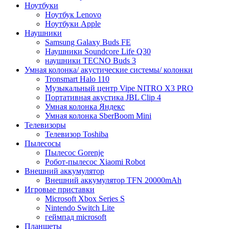
Ноутбуки
Ноутбук Lenovo
Ноутбуки Apple
Наушники
Samsung Galaxy Buds FE
Наушники Soundcore Life Q30
наушники TECNO Buds 3
Умная колонка/ акустические системы/ колонки
Tronsmart Halo 110
Музыкальный центр Vipe NITRO X3 PRO
Портативная акустика JBL Clip 4
Умная колонка Яндекс
Умная колонка SberBoom Mini
Телевизоры
Телевизор Toshiba
Пылесосы
Пылесос Gorenje
Робот-пылесос Xiaomi Robot
Внешний аккумулятор
Внешний аккумулятор TFN 20000mAh
Игровые приставки
Microsoft Xbox Series S
Nintendo Switch Lite
геймпад microsoft
Планшеты