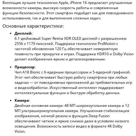
Воплощая лучшие технологии Apple, iPhone 16 предлагает улучшенные
возможности камеры, высокую скорость работы и современные
функции безопасности. Этот смартфон подойдет как для повседневного
использования, так и для выполнения сложных задач.
Основные характеристики:
Дисплей
:
6.1-дюймовый Super Retina XDR OLED дисплей с разрешением
2556 х 1179 пикселей. Поддержка технологии ProMotion с
частотой обновления 120 Гц обеспечивает невероятную
плавность при прокрутке и играх. Поддержка HDR10 и Dolby Vision
делает изображение ярким и детализированным.
Процессор
:
Чип A18 Bionic с 6-ядерным процессором и 5-ядерной графикой.
Этот чип обеспечивает быструю работу смартфона при любых
задачах — от повседневных приложений до требовательных игр
и видеообработки. Искусственный интеллект поддерживает
интеллектуальные функции и быструю обработку данных.
Камера
:
Двойная основная камера: 48 МП широкоугольная камера и 12
МП ультраширокоугольная камера. Улучшенная стабилизация
изображения, ночной режим и функция Deep Fusion
обеспечивают четкие и яркие снимки даже в условиях низкого
освещения. Возможность записи видео в формате 4K Dolby
Vision.