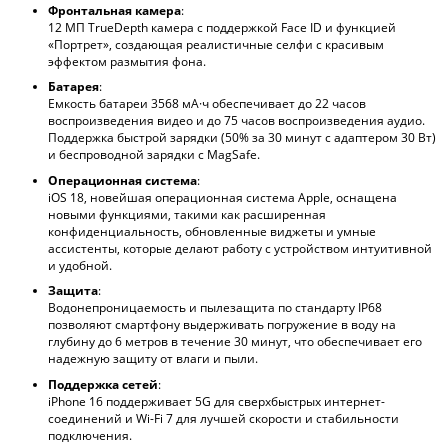
Фронтальная камера
:
12 МП TrueDepth камера с поддержкой Face ID и функцией
«Портрет», создающая реалистичные селфи с красивым
эффектом размытия фона.
Батарея
:
Емкость батареи 3568 мА·ч обеспечивает до 22 часов
воспроизведения видео и до 75 часов воспроизведения аудио.
Поддержка быстрой зарядки (50% за 30 минут с адаптером 30 Вт)
и беспроводной зарядки с MagSafe.
Операционная система
:
iOS 18, новейшая операционная система Apple, оснащена
новыми функциями, такими как расширенная
конфиденциальность, обновленные виджеты и умные
ассистенты, которые делают работу с устройством интуитивной
и удобной.
Защита
:
Водонепроницаемость и пылезащита по стандарту IP68
позволяют смартфону выдерживать погружение в воду на
глубину до 6 метров в течение 30 минут, что обеспечивает его
надежную защиту от влаги и пыли.
Поддержка сетей
:
iPhone 16 поддерживает 5G для сверхбыстрых интернет-
соединений и Wi-Fi 7 для лучшей скорости и стабильности
подключения.