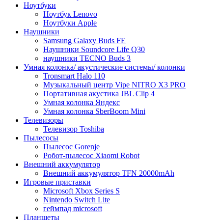
Ноутбуки
Ноутбук Lenovo
Ноутбуки Apple
Наушники
Samsung Galaxy Buds FE
Наушники Soundcore Life Q30
наушники TECNO Buds 3
Умная колонка/ акустические системы/ колонки
Tronsmart Halo 110
Музыкальный центр Vipe NITRO X3 PRO
Портативная акустика JBL Clip 4
Умная колонка Яндекс
Умная колонка SberBoom Mini
Телевизоры
Телевизор Toshiba
Пылесосы
Пылесос Gorenje
Робот-пылесос Xiaomi Robot
Внешний аккумулятор
Внешний аккумулятор TFN 20000mAh
Игровые приставки
Microsoft Xbox Series S
Nintendo Switch Lite
геймпад microsoft
Планшеты