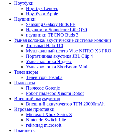
Ноутбуки
Ноутбук Lenovo
Ноутбуки Apple
Наушники
Samsung Galaxy Buds FE
Наушники Soundcore Life Q30
наушники TECNO Buds 3
Умная колонка/ акустические системы/ колонки
Tronsmart Halo 110
Музыкальный центр Vipe NITRO X3 PRO
Портативная акустика JBL Clip 4
Умная колонка Яндекс
Умная колонка SberBoom Mini
Телевизоры
Телевизор Toshiba
Пылесосы
Пылесос Gorenje
Робот-пылесос Xiaomi Robot
Внешний аккумулятор
Внешний аккумулятор TFN 20000mAh
Игровые приставки
Microsoft Xbox Series S
Nintendo Switch Lite
геймпад microsoft
Планшеты