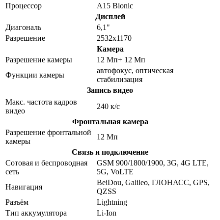
Процессор
A15 Bionic
Дисплей
Диагональ
6,1"
Разрешение
2532x1170
Камера
Разрешение камеры
12 Мп+ 12 Мп
автофокус, оптическая
Функции камеры
стабилизация
Запись видео
Макс. частота кадров
240 к/с
видео
Фронтальная камера
Разрешение фронтальной
12 Мп
камеры
Связь и подключение
Сотовая и беспроводная
GSM 900/1800/1900, 3G, 4G LTE,
сеть
5G, VoLTE
BeiDou, Galileo, ГЛОНАСС, GPS,
Навигация
QZSS
Разъём
Lightning
Тип аккумулятора
Li-Ion